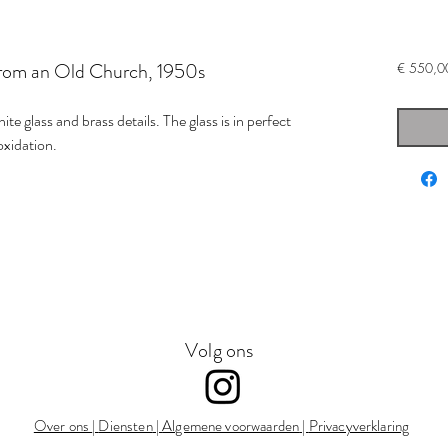
from an Old Church, 1950s
€ 550,0
e glass and brass details. The glass is in perfect
e oxidation.
Volg ons
Over ons
|
Diensten
|
Algemene voorwaarden
|
Privacyverklaring