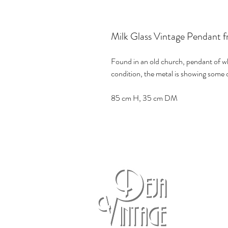
Milk Glass Vintage Pendant 
Found in an old church, pendant of whit
condition, the metal is showing som
85 cm H, 35 cm DM