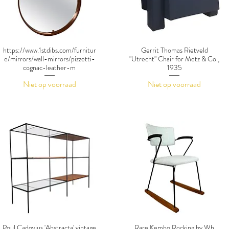
https://www.1stdibs.com/furnitur
Gerrit Thomas Rietveld
e/mirrors/wall-mirrors/pizzetti-
"Utrecht" Chair for Metz & Co.,
cognac-leather-m
1935
Niet op voorraad
Niet op voorraad
Poul Cadovius 'Abstracta' vintage
Rare Kembo Rocking by Wh