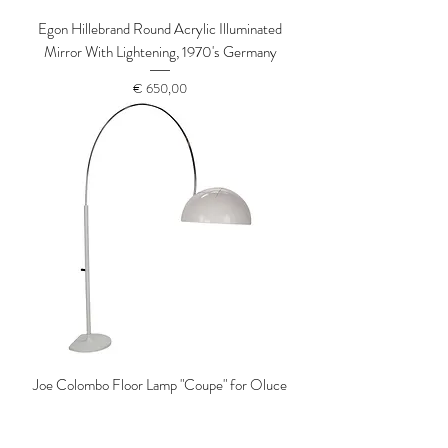
Egon Hillebrand Round Acrylic Illuminated
Mirror With Lightening, 1970's Germany
Prijs
€ 650,00
Joe Colombo Floor Lamp "Coupe" for Oluce
Production 1967, Italy
Niet op voorraad