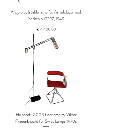
Angelo Lelli table lamp for Arredoluce mod.
Scrittoio 12297, 1949
Prijs
€ 4.400,00
Haloprofil 8008 floorlamp by Viktor
Frauenknecht for Swiss Lamps 1970s