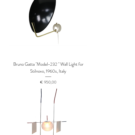
Bruno Gatta "Model-232 " Wall Light for
Stilnovo, 1960s, Italy
Prijs
€ 950,00